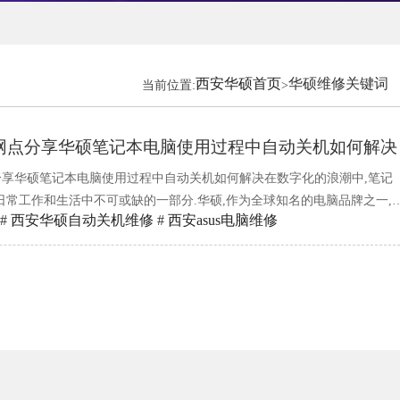
西安华硕首页
华硕维修关键词
当前位置:
>
维修网点分享华硕笔记本电脑使用过程中自动关机如何解决
点分享华硕笔记本电脑使用过程中自动关机如何解决在数字化的浪潮中,笔记
日常工作和生活中不可或缺的一部分.华硕,作为全球知名的电脑品牌之一,
#
西安华硕自动关机维修
#
西安asus电脑维修
性能受到了广大用户的青睐.然而,技术产品毕竟不是完美无瑕,华硕笔记本
遇到自动关机的问题,这无疑给用户带来了