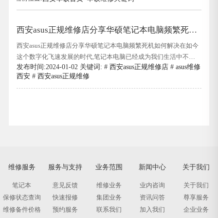
西安asus正规维修店分享华硕笔记本电脑频繁死机
如何解决
西安asus正规维修店分享华硕笔记本电脑频繁死机如何解决在如今
这个数字化飞速发展的时代,笔记本电脑已经成为我们生活中不可
发布时间:2024-01-02 关键词: #
西安asus正规维修店
#
asus维修
或缺的一部分,无论是工作学习还是娱乐休闲,它们都扮演着极其重
西安
#
西安asus正规维修
要的角色.然而,就在我们依赖它们的同时,有时候却不得不面对一些
令人头疼的问题.华硕笔记本电脑频繁死机,就是这样一个棘手的难
题,它不仅
维修服务
服务与支持
业务范围
新闻中心
关于我们
笔记本
意见反馈
维修业务
业内咨询
关于我们
保修状态查询
快速报修
集团业务
资讯问答
尊享服务
维修备件价格
预约服务
联系我们
加入我们
企业业务