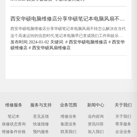
西安华硕电脑维修店分享华硕笔记本电脑风扇不转
怎么解决
西安华硕电脑维修店分享华硕笔记本电脑风扇不转怎么解决在当代
这个高速运转的信息时代,笔记本电脑早已变成我们工作和娱乐的
发布时间:2024-01-02 关键词: #
西安华硕电脑维修店
#
西安华
得力助手.而电脑在持续运行过程中,散热问题尤其关键.此刻,散热风
硕维修店
#
西安华硕风扇维修店
扇的作用就显得尤为重要.华硕作为知名的笔记本品牌,其产品以性
能稳定著称.然而,万物皆有磨损时,即便是品质优良的华硕笔记本,也
难免会
维修服务
服务与支持
业务范围
新闻中心
关于我们
笔记本
意见反馈
维修业务
业内咨询
关于我们
保修状态查询
快速报修
集团业务
资讯问答
尊享服务
维修备件价格
预约服务
联系我们
加入我们
企业业务